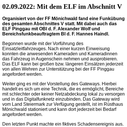
02.09.2022: Mit dem ELF im Abschnitt V
Organisiert von der FF Mönichwald fand eine Funkübung
des gesamten Abschnittes V statt. Mit dabei auch das
ELF Pinggau mit
OBI d. F. Alexander Wolf und
Bereichsfunkbeauftragtem BI d. F. Hannes Haindl.
Begonnen wurde mit der Vorführung des
Einsatzleitfahrzeuges. Nach einer kurzen Einweisung
konnten die anwesenden Kameraden und Kameradinnen
das Fahrzeug in Augenschein nehmen und ausprobieren.
Das ELF kann bei großen bzw. längeren Einsätzen jederzeit
von allen Wehren zur Unterstützung bei der FF Pinggau
angefordert werden.
Weiter ging es mit der Vorstellung des Gateways. Hierbei
handelt es sich um eine Technik, die es ermöglicht, Bereiche
mit schlechter oder keiner Netzabdeckung lokal zu versorgen
und in das Digitalfunknetz einzubinden. Das Gateway wird
vom Land Steiermark zur Verfügung gestellt, ist im Rüsthaus
Mönichwald stationiert und kann dort jederzeit bei Bedarf
angefordert werden.
Den letzten Punkt machte ein fiktives Schadensereignis aus.